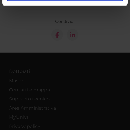
analizzare il nostro traffico. Condividiamo inoltre
informazioni sul modo in cui utilizzi il nostro sito con i
nostri partner che si occupano di analisi dei dati web,
Condividi
pubblicità e social media, i quali potrebbero combinarle
con altre informazioni che hai fornito loro o che hanno
raccolto dal tuo utilizzo dei loro servizi.
Dottorati
Master
Contatti e mappa
Supporto tecnico
Area Amministrativa
MyUnivr
Privacy policy