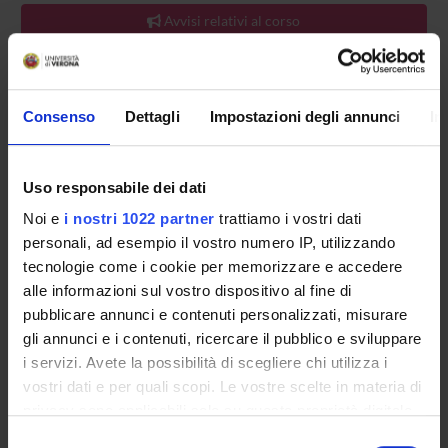
Avvisi relativi al corso
Seminari relativi al corso
ORARIO LEZIONI
Consenso
Dettagli
Impostazioni degli annunci
In
Vai all'orario delle lezioni
Uso responsabile dei dati
Noi e
i nostri 1022 partner
trattiamo i vostri dati
personali, ad esempio il vostro numero IP, utilizzando
Presentazione
tecnologie come i cookie per memorizzare e accedere
Come iscriversi
alle informazioni sul vostro dispositivo al fine di
Insegnamenti
pubblicare annunci e contenuti personalizzati, misurare
Calendario didattico
gli annunci e i contenuti, ricercare il pubblico e sviluppare
Orario lezioni
i servizi. Avete la possibilità di scegliere chi utilizza i
Piani didattici
vostri dati e per quali scopi. Le vostre scelte in materia di
Calendario esami
privacy sono applicabili solo su questa proprietà digitale
Bacheca avvisi
in cui avete effettuato le vostre scelte. È possibile
Selezione