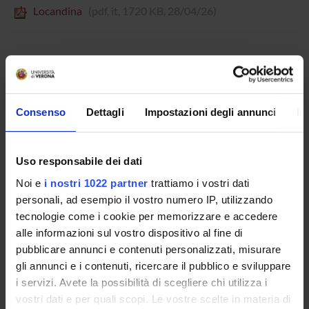
Locandina
(pdf, it, 1720 KB, 28/04/26)
Referente
Massimo Prearo
Consenso
Dettagli
Impostazioni degli annunci
In
Dipartimento
Scienze Umane
Uso responsabile dei dati
Noi e
i nostri 1022 partner
trattiamo i vostri dati
personali, ad esempio il vostro numero IP, utilizzando
ORGANIZZAZIONE
tecnologie come i cookie per memorizzare e accedere
alle informazioni sul vostro dispositivo al fine di
GOVERNANCE
pubblicare annunci e contenuti personalizzati, misurare
gli annunci e i contenuti, ricercare il pubblico e sviluppare
COMMISSIONI
i servizi. Avete la possibilità di scegliere chi utilizza i
vostri dati e per quali scopi. Le vostre scelte in materia di
UFFICI E STRUTTURE DI SERVIZIO