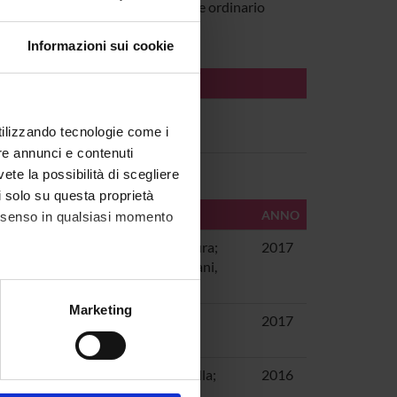
tanzani
Professore ordinario
Informazioni sui cookie
utilizzando tecnologie come i
re annunci e contenuti
vete la possibilità di scegliere
li solo su questa proprietà
ANNO
consenso in qualsiasi momento
 Morgano, Antonella; Pozzi, Maura;
2017
o, Massimo; Lenzi, Michela; Stanzani,
alche metro,
Marketing
i, Anna Maria
2017
e specifiche (impronte
ezione dettagli
. Puoi
i, Anna Maria; Morgano, Antonella;
2016
i, Maura