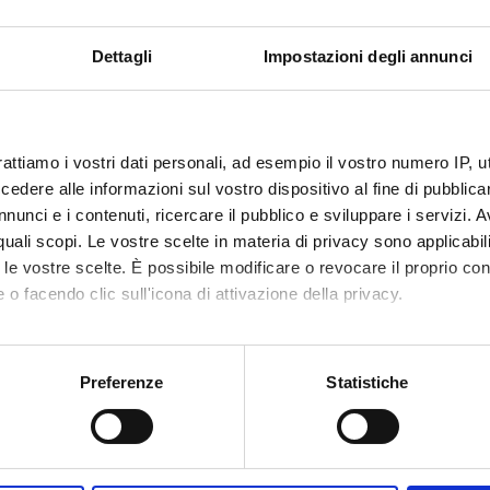
aria Meneghini
Professore associato
Sandro S
Dettagli
Impostazioni degli annunci
DI RICERCA COINVOLTE DAL PROGETTO
à inclusive e pratiche di cittadinanza
rattiamo i vostri dati personali, ad esempio il vostro numero IP, 
OLOGY
dere alle informazioni sul vostro dispositivo al fine di pubblica
nunci e i contenuti, ricercare il pubblico e sviluppare i servizi. A
CAZIONI
r quali scopi. Le vostre scelte in materia di privacy sono applicabi
O
AUTORI
to le vostre scelte. È possibile modificare o revocare il proprio 
 o facendo clic sull'icona di attivazione della privacy.
ontariato episodico: un nuovo approccio
Meneghini, Anna Maria;
ontariato. Il caso dei volontari Expo 2015
Marta, Elena; Santinell
mo anche:
Sandro
oni sulla tua posizione geografica, con un'approssimazione di qu
Preferenze
Statistiche
forme di impegno e di cittadinanza
Marta, Elena; Meneghin
spositivo, scansionandolo attivamente alla ricerca di caratteristich
: la partecipazione del futuro
aborati i tuoi dati personali e imposta le tue preferenze nella
s
sa insegna l’indagine quantitativa sui
Marta, Elena; Meneghin
ari a Expo Milano 2015
Stanzani, Sandro; Pozz
consenso in qualsiasi momento dalla Dichiarazione sui cookie.