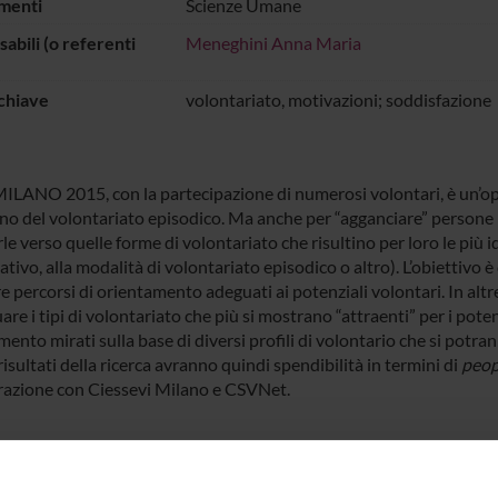
menti
Scienze Umane
abili (o referenti
Meneghini Anna Maria
chiave
volontariato, motivazioni; soddisfazione
LANO 2015, con la partecipazione di numerosi volontari, è un’oppo
o del volontariato episodico. Ma anche per “agganciare” persone 
le verso quelle forme di volontariato che risultino per loro le più 
tivo, alla modalità di volontariato episodico o altro). L’obiettivo è
e percorsi di orientamento adeguati ai potenziali volontari. In altre
are i tipi di volontariato che più si mostrano “attraenti” per i potenz
ento mirati sulla base di diversi profili di volontario che si potr
risultati della ricerca avranno quindi spendibilità in termini di
peop
razione con Ciessevi Milano e CSVNet.
ECIPANTI AL PROGETTO