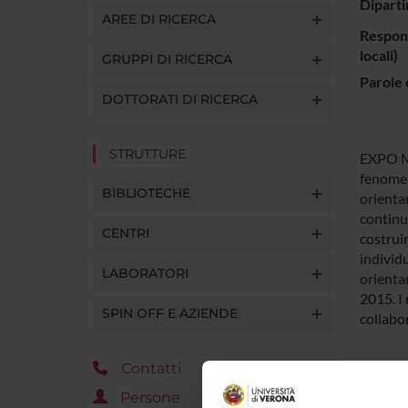
Diparti
AREE DI RICERCA
Respons
locali)
GRUPPI DI RICERCA
Parole 
DOTTORATI DI RICERCA
STRUTTURE
EXPO MI
fenomen
BIBLIOTECHE
orientar
continua
CENTRI
costruir
individu
LABORATORI
orientam
2015. I 
SPIN OFF E AZIENDE
collabo
Contatti
PART
Persone