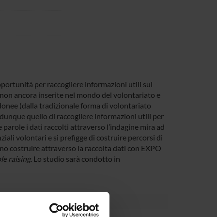
rtunità per raccogliere informazioni utili sul
non ancora inserite nel mondo del volontariato e
idonee (dalla tradizionale forma di volontariato
 dunque quello di raccogliere informazioni utili per
 parole i dati raccolti attraverso l’indagine mira ad
iali volontari e si prefigge di costruire percorsi di
anno costruire attraverso la raccolta dati con EXPO
le raising
. Lo studio sarà condotto in