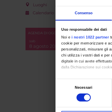
Anna M
Luoghi
Calendario
Consenso
AREE 
Uso responsabile dei dati
Societ
AGENDA DI OGGI
Noi e
i nostri 1022 partner
t
SOCI
sab
cookie per memorizzare e acce
8 agosto 2026
personalizzati, misurare gli an
PUBBLI
chi utilizza i vostri dati e pe
TITOL
digitale in cui avete effettua
dalla Dichiarazione sui cookie
Il vol
al vol
Con il tuo consenso, vorrem
Selezione
raccogliere informazi
Necessari
del
Nuove 
Identificare il tuo di
consenso
attiva
digitali).
Approfondisci come vengono el
Che co
volont
modificare o ritirare il tuo 