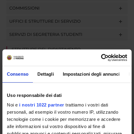
COMMISSIONI
UFFICI E STRUTTURE DI SERVIZIO
SERVIZI DI SEGRETERIA STUDENTI
STRUTTURE DEL DIPARTIMENTO
BIBLIOTECHE
Consenso
Dettagli
Impostazioni degli annunci
In
CENTRI
LABORATORI
Uso responsabile dei dati
SPIN OFF E AZIENDE
Noi e
i nostri 1022 partner
trattiamo i vostri dati
personali, ad esempio il vostro numero IP, utilizzando
SPAZI COMUNI DEL DIPARTIMENTO
tecnologie come i cookie per memorizzare e accedere
alle informazioni sul vostro dispositivo al fine di
Contatti
pubblicare annunci e contenuti personalizzati, misurare