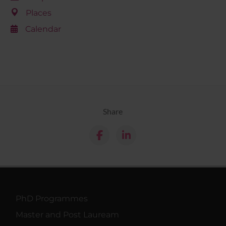
Places
Calendar
Share
PhD Programmes
Master and Post Lauream