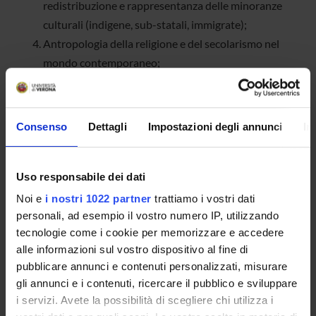
redistribuzione e rappresentanza delle minoranze
culturali (indigene, sub-statali, immigrate);
Antropologia della religione e del secolarismo nel
mondo contemporaneo;
Antropologia dei confini, delle migrazioni e dei flussi
transfrontalieri;
Antropologia economica e dello sviluppo in contesti
Consenso
Dettagli
Impostazioni degli annunci
In
europei ed extra-europei;
Antropologia dei contesti educativi scolastici ed
extra-scolastici;
Uso responsabile dei dati
Antropologia dei gruppi domestici e di
Noi e
i nostri 1022 partner
trattiamo i vostri dati
ricomposizione familiare;
personali, ad esempio il vostro numero IP, utilizzando
tecnologie come i cookie per memorizzare e accedere
Antropologia applicata nei servizi sociali;
alle informazioni sul vostro dispositivo al fine di
Antropologia dei regimi di storicità.
pubblicare annunci e contenuti personalizzati, misurare
Il Centro, inoltre, ha come scopo la promozione di incontri,
gli annunci e i contenuti, ricercare il pubblico e sviluppare
seminari, convegni sulle tematiche di suo interesse e, a tale
i servizi. Avete la possibilità di scegliere chi utilizza i