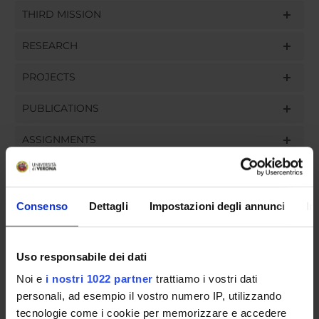
THIRD MISSION
RESEARCH
PROJECTS
PUBLICATIONS
ASSIGNMENTS
Consenso
Dettagli
Impostazioni degli annunci
In
ORGANISATION
GOVERNANCE
Uso responsabile dei dati
COMMITTEES
Noi e
i nostri 1022 partner
trattiamo i vostri dati
personali, ad esempio il vostro numero IP, utilizzando
DEPARTMENT ADMINISTRATION OFFICES
tecnologie come i cookie per memorizzare e accedere