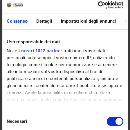
MOBILITÀ
VIDEOTECA "PIETRO
INTERNAZIONALE
ROVEDA"
Consenso
Dettagli
Impostazioni degli annunci
In
VIDEO EVENTI TERZA
Uso responsabile dei dati
MISSIONE
Noi e
i nostri 1022 partner
trattiamo i vostri dati
personali, ad esempio il vostro numero IP, utilizzando
tecnologie come i cookie per memorizzare e accedere
alle informazioni sul vostro dispositivo al fine di
pubblicare annunci e contenuti personalizzati, misurare
gli annunci e i contenuti, ricercare il pubblico e sviluppare
i servizi. Avete la possibilità di scegliere chi utilizza i
vostri dati e per quali scopi. Le vostre scelte in materia di
PRIMO PIANO
privacy sono applicabili solo su questa proprietà digitale
in cui avete effettuato le vostre scelte. È possibile
Selezione
modificare o revocare il proprio consenso in qualsiasi
Necessari
Open Day, incontro informativo Master Supervisione
del
momento dalla Dichiarazione sui cookie o facendo clic
Servizi Sociali
consenso