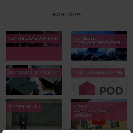
HIGHLIGHTS
CENTRI E LABORATORI
RICHIESTE
PROMOZIONE EVENTI
DOTTORATI DI RICERCA
POD - SCIENZE UMANE
SAPERI MINIMI
VIDEO
PRESENTAZIONE
DIPSUM