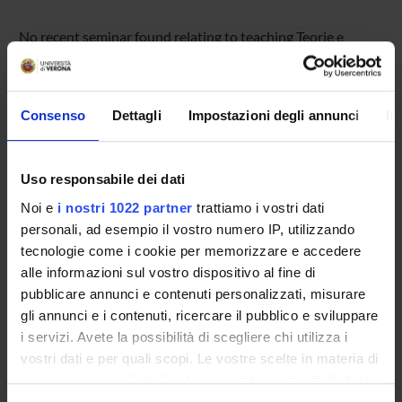
No recent seminar found relating to teaching Teorie e
metodi della didattica.
Consenso
Dettagli
Impostazioni degli annunci
In
STUDYING
COURSES
Uso responsabile dei dati
Noi e
i nostri 1022 partner
trattiamo i vostri dati
PHD PROGRAMMES AND POSTGRADUATE
personali, ad esempio il vostro numero IP, utilizzando
TRAINING
tecnologie come i cookie per memorizzare e accedere
alle informazioni sul vostro dispositivo al fine di
Contacts
pubblicare annunci e contenuti personalizzati, misurare
People
gli annunci e i contenuti, ricercare il pubblico e sviluppare
Places
i servizi. Avete la possibilità di scegliere chi utilizza i
vostri dati e per quali scopi. Le vostre scelte in materia di
Calendar
privacy sono applicabili solo su questa proprietà digitale
in cui avete effettuato le vostre scelte. È possibile