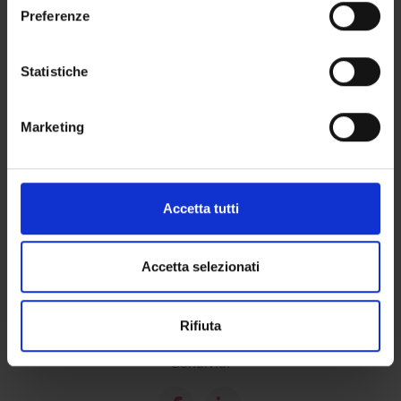
Bacheca avvisi
sull'icona di attivazione della privacy.
Preferenze
Organi collegiali e di governo
Con il tuo consenso, vorremmo anche:
raccogliere informazioni sulla tua posizione
Statistiche
OFFERTA FORMATIVA
geografica, con un'approssimazione di qualche
metro,
CORSI DI STUDIO
Marketing
Identificare il tuo dispositivo, scansionandolo
attivamente alla ricerca di caratteristiche specifiche
DOTTORATI, MASTER E FORMAZIONE SUPERIORE
(impronte digitali).
Approfondisci come vengono elaborati i tuoi dati personali
Contatti
Accetta tutti
e imposta le tue preferenze nella
sezione dettagli
. Puoi
Persone
modificare o ritirare il tuo consenso in qualsiasi momento
Luoghi
dalla Dichiarazione sui cookie.
Accetta selezionati
Calendario
Utilizziamo i cookie per personalizzare contenuti ed
Rifiuta
annunci, per fornire funzionalità dei social media e per
analizzare il nostro traffico. Condividiamo inoltre
Condividi
informazioni sul modo in cui utilizzi il nostro sito con i
nostri partner che si occupano di analisi dei dati web,