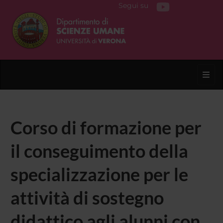
Segui su
Toggl
Corso di formazione per
il conseguimento della
specializzazione per le
attività di sostegno
didattico agli alunni con