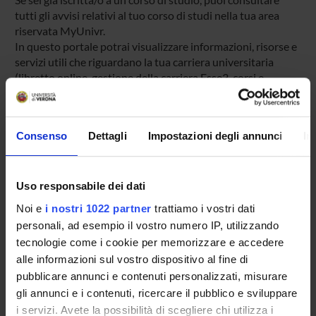
tutti gli avvisi relativi al tuo corso di studi nella tua area
riservata MyUnivr.
In questo portale potrai visualizzare informazioni, risorse e
servizi utili che riguardano la tua carriera universitaria
(libretto online, gestione della carriera Esse3, corsi e-
learning, email istituzionale, modulistica di segreteria,
procedure amministrative, ecc.).
Entra in MyUnivr con le tue credenziali GIA: solo così
Consenso
Dettagli
Impostazioni degli annunci
In
potrai ricevere notifica di tutti gli avvisi dei tuoi docenti e
della tua segreteria via mail e anche tramite l'app Univr.
Uso responsabile dei dati
MYUNIVR
Noi e
i nostri 1022 partner
trattiamo i vostri dati
personali, ad esempio il vostro numero IP, utilizzando
tecnologie come i cookie per memorizzare e accedere
Presentazione
alle informazioni sul vostro dispositivo al fine di
Come iscriversi
pubblicare annunci e contenuti personalizzati, misurare
Insegnamenti
gli annunci e i contenuti, ricercare il pubblico e sviluppare
i servizi. Avete la possibilità di scegliere chi utilizza i
Calendario didattico