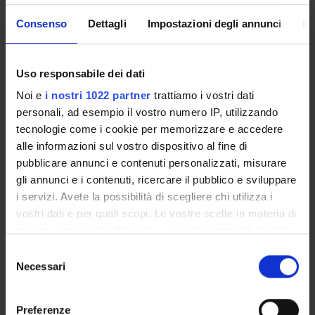
Consenso
Dettagli
Impostazioni degli annunci
In
Presentazione
Come iscriversi
Insegnamenti
Uso responsabile dei dati
Calendario didattico
Noi e
i nostri 1022 partner
trattiamo i vostri dati
Orario lezioni
personali, ad esempio il vostro numero IP, utilizzando
Piani didattici
tecnologie come i cookie per memorizzare e accedere
Calendario esami
alle informazioni sul vostro dispositivo al fine di
Bacheca avvisi
pubblicare annunci e contenuti personalizzati, misurare
Proposte tesi e stage
gli annunci e i contenuti, ricercare il pubblico e sviluppare
Organi collegiali e di governo
i servizi. Avete la possibilità di scegliere chi utilizza i
vostri dati e per quali scopi. Le vostre scelte in materia di
Docenti
privacy sono applicabili solo su questa proprietà digitale
in cui avete effettuato le vostre scelte. È possibile
Selezione
OFFERTA FORMATIVA
modificare o revocare il proprio consenso in qualsiasi
Necessari
del
momento dalla Dichiarazione sui cookie o facendo clic
consenso
CORSI DI STUDIO
sull'icona di attivazione della privacy.
Preferenze