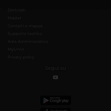
con altre informazioni che hai fornito loro o che hanno
raccolto dal tuo utilizzo dei loro servizi.
Dottorati
Master
Contatti e mappa
Supporto tecnico
Area Amministrativa
MyUnivr
Privacy policy
Segui su