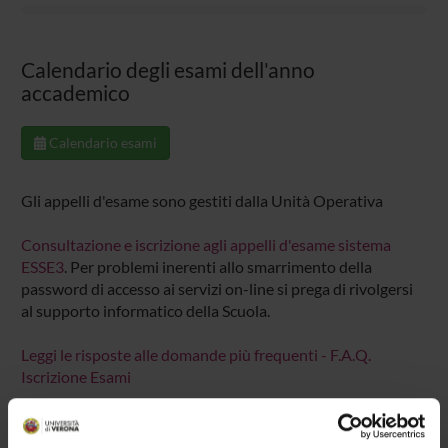
Calendario degli esami dell'anno
accademico
Calendario esami
Gli appelli d'esame sono gestiti dalla Unità Operativa
Consultazione e iscrizione agli appelli d'esame sistema
ESSE3
. Per problemi inerenti allo smarrimento della
password di accesso ai servizi on-line si prega di rivolgersi
al supporto informatico della Scuola.
Leggi le risposte alle domande più frequenti - F.A.Q.
Iscrizione Esami