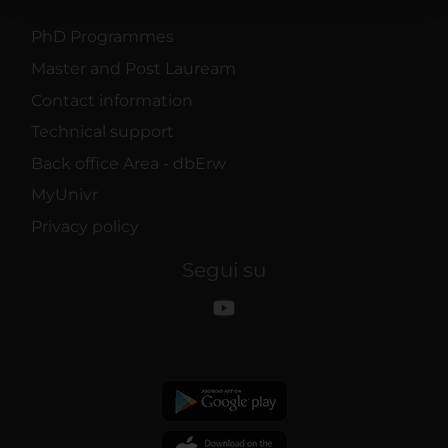
con altre informazioni che hai fornito loro o che hanno
raccolto dal tuo utilizzo dei loro servizi.
PhD Programmes
Master and Post Lauream
Contact information
Technical support
Back office Area - dbErw
MyUnivr
Privacy policy
Segui su