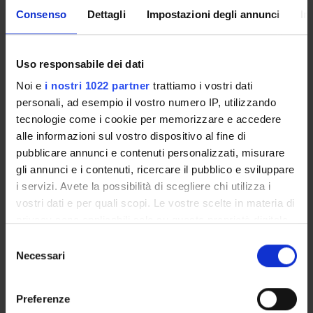
Consenso
Dettagli
Impostazioni degli annunci
In
Overview
Enrolment Policy
Courses
Uso responsabile dei dati
Academic Calendar
Noi e
i nostri 1022 partner
trattiamo i vostri dati
Lesson timetable
personali, ad esempio il vostro numero IP, utilizzando
Degree Programme
tecnologie come i cookie per memorizzare e accedere
Exam calendar
alle informazioni sul vostro dispositivo al fine di
Notices
pubblicare annunci e contenuti personalizzati, misurare
Thesis and internship proposals
gli annunci e i contenuti, ricercare il pubblico e sviluppare
Governing bodies
i servizi. Avete la possibilità di scegliere chi utilizza i
Faculty staff
vostri dati e per quali scopi. Le vostre scelte in materia di
privacy sono applicabili solo su questa proprietà digitale
in cui avete effettuato le vostre scelte. È possibile
STUDYING
Selezione
modificare o revocare il proprio consenso in qualsiasi
Necessari
del
momento dalla Dichiarazione sui cookie o facendo clic
COURSES
consenso
sull'icona di attivazione della privacy.
Preferenze
PHD PROGRAMMES AND POSTGRADUATE