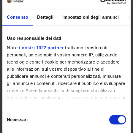
Consenso
Dettagli
Impostazioni degli annunci
In
Overview
Enrolment Policy
Uso responsabile dei dati
Courses
Noi e
i nostri 1022 partner
trattiamo i vostri dati
Academic Calendar
personali, ad esempio il vostro numero IP, utilizzando
Lesson timetable
tecnologie come i cookie per memorizzare e accedere
Degree Programme
alle informazioni sul vostro dispositivo al fine di
Exam calendar
pubblicare annunci e contenuti personalizzati, misurare
Notices
gli annunci e i contenuti, ricercare il pubblico e sviluppare
i servizi. Avete la possibilità di scegliere chi utilizza i
Thesis and internship proposals
vostri dati e per quali scopi. Le vostre scelte in materia di
Governing bodies
privacy sono applicabili solo su questa proprietà digitale
Faculty staff
in cui avete effettuato le vostre scelte. È possibile
Selezione
modificare o revocare il proprio consenso in qualsiasi
Necessari
del
STUDYING
momento dalla Dichiarazione sui cookie o facendo clic
consenso