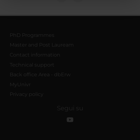
pubblicità e social media, i quali potrebbero combinarle
con altre informazioni che hai fornito loro o che hanno
raccolto dal tuo utilizzo dei loro servizi.
PhD Programmes
Master and Post Lauream
Contact information
Technical support
Back office Area - dbErw
MyUnivr
Privacy policy
Segui su