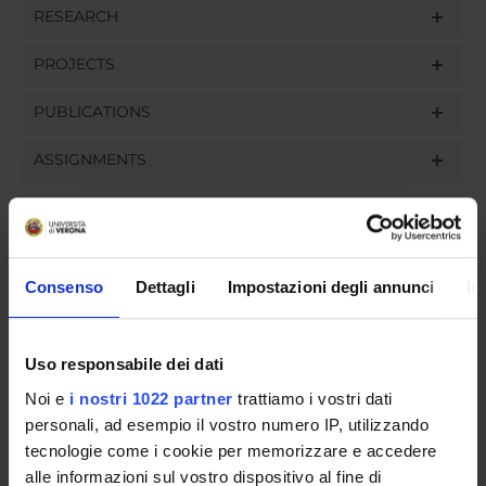
RESEARCH
PROJECTS
PUBLICATIONS
ASSIGNMENTS
ORGANISATION
Consenso
Dettagli
Impostazioni degli annunci
In
GOVERNANCE
Uso responsabile dei dati
COMMITTEES
Noi e
i nostri 1022 partner
trattiamo i vostri dati
DEPARTMENT ADMINISTRATION OFFICES
personali, ad esempio il vostro numero IP, utilizzando
tecnologie come i cookie per memorizzare e accedere
STUDENT ADMINISTRATION OFFICES
alle informazioni sul vostro dispositivo al fine di