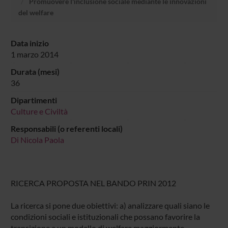
Promuovere l'inclusione sociale mediante le innovazioni
del welfare
Data inizio
1 marzo 2014
Durata (mesi)
36
Dipartimenti
Culture e Civiltà
Responsabili (o referenti locali)
Di Nicola Paola
RICERCA PROPOSTA NEL BANDO PRIN 2012
La ricerca si pone due obiettivi: a) analizzare quali siano le
condizioni sociali e istituzionali che possano favorire la
transizione a un modello di welfare maggiormente