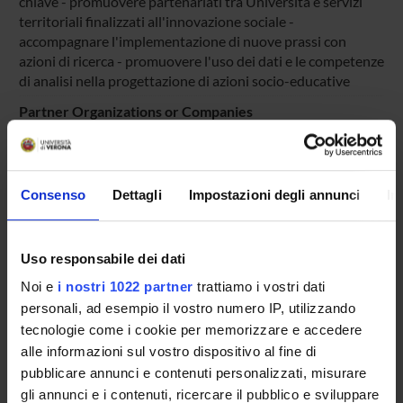
chiave - promuovere partenariati tra Università e servizi
territoriali finalizzati all'innovazione sociale -
accompagnare l'implementazione di nuove prassi con
azioni di ricerca - promuovere l'uso dei dati e le competenze
di analisi nella progettazione di azioni socio-educative
Partner Organizations or Companies
MINISTERO DEL LAVORO E DELLE POLITICHE SOCIALI
Addressees
Operatori sociali; Famiglie; Insegnanti e Personale docente
Consenso
Dettagli
Impostazioni degli annunci
In
Links to websites
https://pippi.unipd.it/mission/
Uso responsabile dei dati
Scientific areas involved
AREA MIN. 11 - Scienze storiche, filosofiche, pedagogiche e
Noi e
i nostri 1022 partner
trattiamo i vostri dati
psicologiche
personali, ad esempio il vostro numero IP, utilizzando
tecnologie come i cookie per memorizzare e accedere
Prevalent Category
alle informazioni sul vostro dispositivo al fine di
Iniziative di co-produzione di conoscenza: Iniziative di co-
produzione di conoscenza
pubblicare annunci e contenuti personalizzati, misurare
gli annunci e i contenuti, ricercare il pubblico e sviluppare