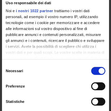
Palazzo Zorzi-Polfranceschi, Piano 3°, Stanza 2.19
Uso responsabile dei dati
Noi e
i nostri 1022 partner
trattiamo i vostri dati
personali, ad esempio il vostro numero IP, utilizzando
tecnologie come i cookie per memorizzare e accedere
alle informazioni sul vostro dispositivo al fine di
COMPONENTI
2
pubblicare annunci e contenuti personalizzati, misurare
AVVISI
gli annunci e i contenuti, ricercare il pubblico e sviluppare
i servizi. Avete la possibilità di scegliere chi utilizza i
DOCUMENTI DISPONIBILI
vostri dati e per quali scopi. Le vostre scelte in materia di
privacy sono applicabili solo su questa proprietà digitale
in cui avete effettuato le vostre scelte. È possibile
Selezione
modificare o revocare il proprio consenso in qualsiasi
Necessari
del
momento dalla Dichiarazione sui cookie o facendo clic
ORGANIZZAZIONE
consenso
sull'icona di attivazione della privacy.
Preferenze
GOVERNANCE
Con il tuo consenso, vorremmo anche:
COMMISSIONI
raccogliere informazioni sulla tua posizione
Statistiche
geografica, con un'approssimazione di qualche
UFFICI E STRUTTURE DI SERVIZIO