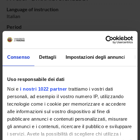
Language of instruction
Italian
Period
Didattico
dal Nov 16, 2020 al Jun 30, 2021.
Course news
Consenso
Dettagli
Impostazioni degli annunci
In
Seminars related to the course
LESSON TIMETABLE
Uso responsabile dei dati
Go to lesson schedule
Noi e
i nostri 1022 partner
trattiamo i vostri dati
personali, ad esempio il vostro numero IP, utilizzando
tecnologie come i cookie per memorizzare e accedere
alle informazioni sul vostro dispositivo al fine di
pubblicare annunci e contenuti personalizzati, misurare
Overview
gli annunci e i contenuti, ricercare il pubblico e sviluppare
Enrolment Policy
i servizi. Avete la possibilità di scegliere chi utilizza i
Courses