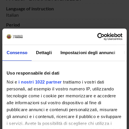
Language of instruction
Italian
Period
PERIODO
dal Oct 13, 2023 al Jun 30, 2024.
Course news
Consenso
Dettagli
Impostazioni degli annunci
In
Seminars related to the course
LESSON TIMETABLE
Uso responsabile dei dati
Go to lesson schedule
Noi e
i nostri 1022 partner
trattiamo i vostri dati
personali, ad esempio il vostro numero IP, utilizzando
tecnologie come i cookie per memorizzare e accedere
alle informazioni sul vostro dispositivo al fine di
pubblicare annunci e contenuti personalizzati, misurare
Overview
gli annunci e i contenuti, ricercare il pubblico e sviluppare
Enrolment Policy
i servizi. Avete la possibilità di scegliere chi utilizza i
Courses