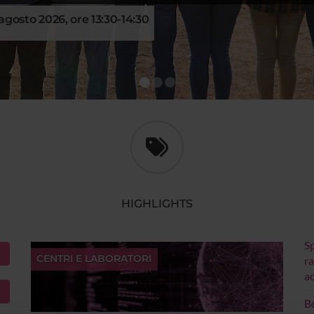
gosto 2026, ore 13:30-14:30
1
2
3
HIGHLIGHTS
Sp
CENTRI E LABORATORI
ra
a
Bo