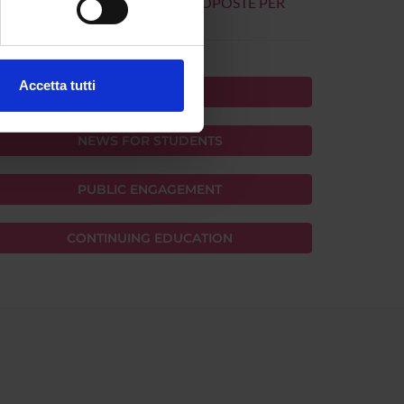
OMMERCIO E PULIMENTO: PROPOSTE PER
N’AZIONE COMUNE
ezione dettagli
. Puoi
Accetta tutti
NEWS
l media e per analizzare il
ostri partner che si occupano
NEWS FOR STUDENTS
azioni che hai fornito loro o
PUBLIC ENGAGEMENT
CONTINUING EDUCATION