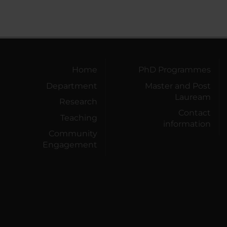
Home
PhD Programmes
Department
Master and Post
Lauream
Research
Contact
Teaching
information
Community
Engagement