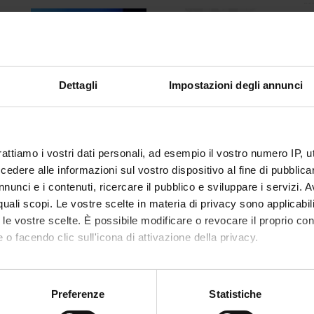
C
RICHIESTE
POD - SCIENZE
co
PROMOZIONE
UMANE
EVENTI
in
I
Dettagli
Impostazioni degli annunci
Su
PHDS
SAPERI MINIMI
M
rattiamo i vostri dati personali, ad esempio il vostro numero IP, 
T
dere alle informazioni sul vostro dispositivo al fine di pubblica
Si
VIDEO
VIDEOTECA "PIETRO
nunci e i contenuti, ricercare il pubblico e sviluppare i servizi. A
PRESENTAZIONE
ROVEDA"
D
r quali scopi. Le vostre scelte in materia di privacy sono applicabi
DIPSUM
to le vostre scelte. È possibile modificare o revocare il proprio 
D
 o facendo clic sull'icona di attivazione della privacy.
U
ed
MOBILITÀ
VIDEO EVENTI
mo anche:
INTERNAZIONALE
TERZA MISSIONE
S
oni sulla tua posizione geografica, con un'approssimazione di qu
Preferenze
Statistiche
D
spositivo, scansionandolo attivamente alla ricerca di caratteristich