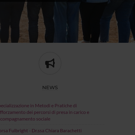
NEWS
ecializzazione in Metodi e Pratiche di
fforzamento dei percorsi di presa in carico e
ccompagnamento sociale
rsa Fulbright - Dr.ssa Chiara Barachetti