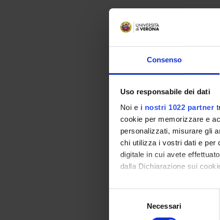
Consenso
Uso responsabile dei dati
Noi e
i nostri 1022 partner
t
cookie per memorizzare e acce
personalizzati, misurare gli an
chi utilizza i vostri dati e pe
digitale in cui avete effettua
dalla Dichiarazione sui cookie
Con il tuo consenso, vorrem
Selezione
raccogliere informazi
Necessari
del
Identificare il tuo di
consenso