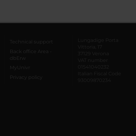
Lungadige Porta
Technical support
Vittoria, 17
Back office Area -
37129 Verona
dbErw
VAT number
01541040232
MyUnivr
Italian Fiscal Code
Privacy policy
93009870234