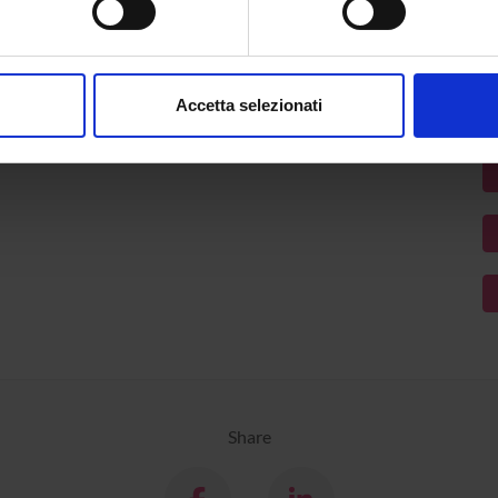
C
U
aborati i tuoi dati personali e imposta le tue preferenze nella
s
consenso in qualsiasi momento dalla Dichiarazione sui cookie.
Accetta selezionati
nalizzare contenuti ed annunci, per fornire funzionalità dei socia
inoltre informazioni sul modo in cui utilizzi il nostro sito con i n
icità e social media, i quali potrebbero combinarle con altre inform
lizzo dei loro servizi.
Share