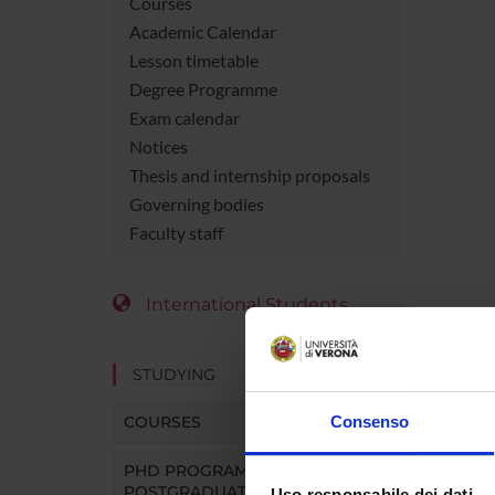
Courses
Academic Calendar
Lesson timetable
Degree Programme
Exam calendar
Notices
Thesis and internship proposals
Governing bodies
Faculty staff
International Students
STUDYING
COURSES
Consenso
PHD PROGRAMMES AND
POSTGRADUATE TRAINING
Uso responsabile dei dati