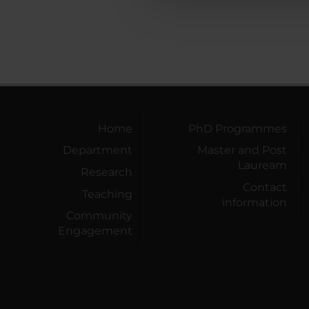
Home
PhD Programmes
Department
Master and Post
Lauream
Research
Contact
Teaching
information
Community
Engagement