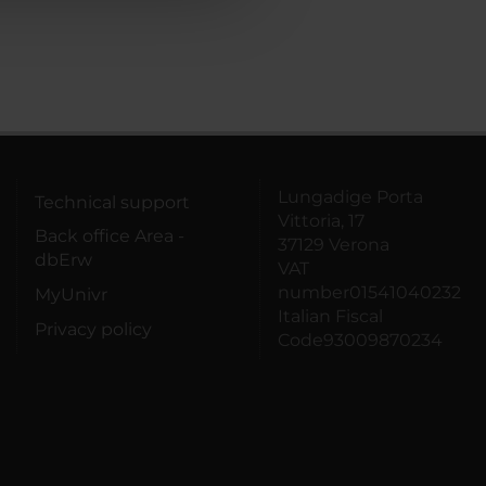
Lungadige Porta
Technical support
Vittoria, 17
Back office Area -
37129 Verona
dbErw
VAT
number01541040232
MyUnivr
Italian Fiscal
Privacy policy
Code93009870234