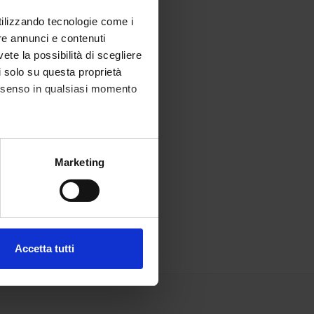
utilizzando tecnologie come i
re annunci e contenuti
vete la possibilità di scegliere
li solo su questa proprietà
consenso in qualsiasi momento
alche metro,
Marketing
e specifiche (impronte
ezione dettagli
. Puoi
Accetta tutti
l media e per analizzare il
ostri partner che si occupano
azioni che hai fornito loro o