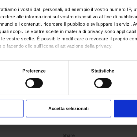
rattiamo i vostri dati personali, ad esempio il vostro numero IP, 
dere alle informazioni sul vostro dispositivo al fine di pubblica
nunci e i contenuti, ricercare il pubblico e sviluppare i servizi. A
r quali scopi. Le vostre scelte in materia di privacy sono applicabi
to le vostre scelte. È possibile modificare o revocare il proprio 
 o facendo clic sull'icona di attivazione della privacy.
mo anche:
oni sulla tua posizione geografica, con un'approssimazione di qu
Preferenze
Statistiche
spositivo, scansionandolo attivamente alla ricerca di caratteristich
aborati i tuoi dati personali e imposta le tue preferenze nella
s
consenso in qualsiasi momento dalla Dichiarazione sui cookie.
Accetta selezionati
nalizzare contenuti ed annunci, per fornire funzionalità dei socia
inoltre informazioni sul modo in cui utilizzi il nostro sito con i n
icità e social media, i quali potrebbero combinarle con altre inform
Share
lizzo dei loro servizi.