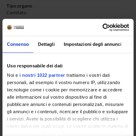
Tipo organo
Comitato
Facoltà
Scienze della formazione
Dipartimento
Consenso
Dettagli
Impostazioni degli annunci
In
Scienze Umane
Dipartimento di riferimento
Scienze Umane
Uso responsabile dei dati
Noi e
i nostri 1022 partner
trattiamo i vostri dati
personali, ad esempio il vostro numero IP, utilizzando
tecnologie come i cookie per memorizzare e accedere
alle informazioni sul vostro dispositivo al fine di
SEDUTE E VERBALI
pubblicare annunci e contenuti personalizzati, misurare
gli annunci e i contenuti, ricercare il pubblico e sviluppare
i servizi. Avete la possibilità di scegliere chi utilizza i
vostri dati e per quali scopi. Le vostre scelte in materia di
Presentazione
privacy sono applicabili solo su questa proprietà digitale