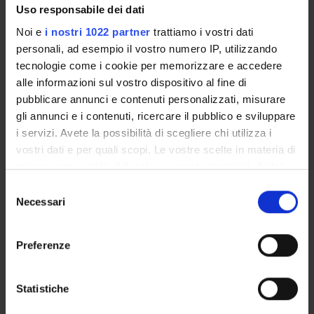
Laurea quadriennale in Educatori Professionali - Laurea
Uso responsabile dei dati
Specialistica in Scienze Pedagogiche - Laurea Quadriennale
Noi e
i nostri 1022 partner
trattiamo i vostri dati
in Scienze dell’Educazione
personali, ad esempio il vostro numero IP, utilizzando
tecnologie come i cookie per memorizzare e accedere
alle informazioni sul vostro dispositivo al fine di
pubblicare annunci e contenuti personalizzati, misurare
gli annunci e i contenuti, ricercare il pubblico e sviluppare
Presentazione
i servizi. Avete la possibilità di scegliere chi utilizza i
Come iscriversi
vostri dati e per quali scopi. Le vostre scelte in materia di
Preparati con Univr
privacy sono applicabili solo su questa proprietà digitale
Conoscenze iniziali - Saperi Minimi (OFA)
in cui avete effettuato le vostre scelte. È possibile
Selezione
Insegnamenti
modificare o revocare il proprio consenso in qualsiasi
Necessari
del
momento dalla Dichiarazione sui cookie o facendo clic
Calendario didattico
consenso
sull'icona di attivazione della privacy.
Orario lezioni
Preferenze
Piani didattici
Con il tuo consenso, vorremmo anche:
Calendario esami
raccogliere informazioni sulla tua posizione
Statistiche
Bacheca avvisi
geografica, con un'approssimazione di qualche
Proposte tesi e stage