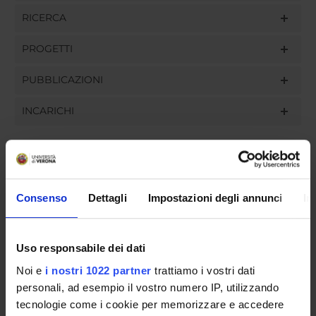
RICERCA
PROGETTI
PUBBLICAZIONI
INCARICHI
ORGANIZZAZIONE
Consenso
Dettagli
Impostazioni degli annunci
In
GOVERNANCE
Uso responsabile dei dati
COMMISSIONI
Noi e
i nostri 1022 partner
trattiamo i vostri dati
UFFICI E STRUTTURE DI SERVIZIO
personali, ad esempio il vostro numero IP, utilizzando
tecnologie come i cookie per memorizzare e accedere
SERVIZI DI SEGRETERIA STUDENTI