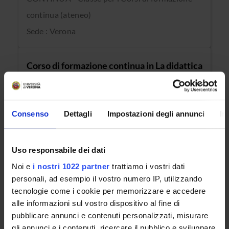
continua (ateneo)
Sede : Verona
Corso di formazione continua in La didattica
dell’arte nella scuola dell’infanzia e nella
scuola primaria
Consenso
Dettagli
Impostazioni degli annunci
In
Classe di appartenenza : FORMAZIONE
CONTINUA - Classe per i Corsi di formazione
Uso responsabile dei dati
continua (ateneo)
Noi e
i nostri 1022 partner
trattiamo i vostri dati
personali, ad esempio il vostro numero IP, utilizzando
Sede : Verona
tecnologie come i cookie per memorizzare e accedere
alle informazioni sul vostro dispositivo al fine di
Corso di formazione continua in La musica
pubblicare annunci e contenuti personalizzati, misurare
gli annunci e i contenuti, ricercare il pubblico e sviluppare