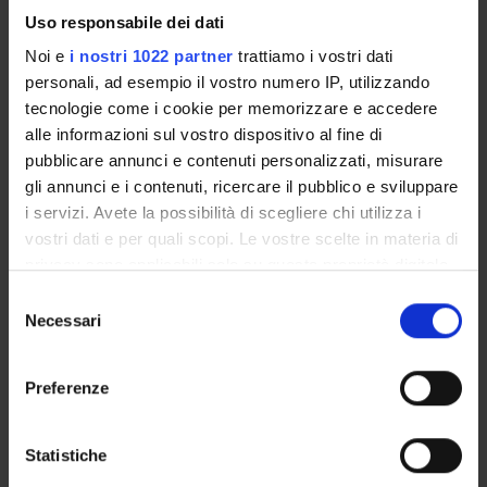
Uso responsabile dei dati
Goals
Coinvolgere la comunità studentesca e quella cittadina.
Noi e
i nostri 1022 partner
trattiamo i vostri dati
personali, ad esempio il vostro numero IP, utilizzando
Addressees
tecnologie come i cookie per memorizzare e accedere
Studenti/Studentesse
alle informazioni sul vostro dispositivo al fine di
Links to websites
pubblicare annunci e contenuti personalizzati, misurare
https://modusverona.it/spettacolo/echi-contemporanei/
gli annunci e i contenuti, ricercare il pubblico e sviluppare
Prevalent Category
i servizi. Avete la possibilità di scegliere chi utilizza i
Organizzazione di concerti, spettacoli teatrali, rassegne
vostri dati e per quali scopi. Le vostre scelte in materia di
cinematografiche, eventi sportivi, mostre, esposizioni e altri
privacy sono applicabili solo su questa proprietà digitale
eventi di pubblica utilità aperti alla comunità:
in cui avete effettuato le vostre scelte. È possibile
Selezione
Organizzazione di concerti, spettacoli teatrali, rassegne
modificare o revocare il proprio consenso in qualsiasi
Necessari
del
cinematografiche, eventi sportivi, mostre, esposizioni e altri
momento dalla Dichiarazione sui cookie o facendo clic
consenso
eventi di pubblica utilità aperti alla comunità
sull'icona di attivazione della privacy.
Preferenze
Con il tuo consenso, vorremmo anche:
Sustainable Development Goals - SDGs
raccogliere informazioni sulla tua posizione
Statistiche
geografica, con un'approssimazione di qualche
Questa iniziativa contribuisce al perseguimento degli