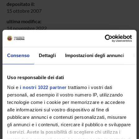
depositato il:
15 ottobre 2007
ultima modifica:
14 novembre 2022
Citazione bibliografica:
Fogel, A.;
Lavelli, Manuela
,
Positive facial expressions and
communication in the first year of life.
,
Atti di "ISRE
Consenso
Dettagli
Impostazioni degli annunci
In
(International Society for Research on Emotions)
Conference"
, Bari , July 11-15 ,
2005
,
pp. 33-34
Uso responsabile dei dati
Consulta la scheda completa presente nel
repository
Noi e
i nostri 1022 partner
trattiamo i vostri dati
istituzionale della Ricerca di Ateneo
personali, ad esempio il vostro numero IP, utilizzando
tecnologie come i cookie per memorizzare e accedere
PROGETTI COLLEGATI
alle informazioni sul vostro dispositivo al fine di
TITOLO
pubblicare annunci e contenuti personalizzati, misurare
gli annunci e i contenuti, ricercare il pubblico e sviluppare
Attenzione e affetti nel contesto della comunicazione faccia-a
i servizi. Avete la possibilità di scegliere chi utilizza i