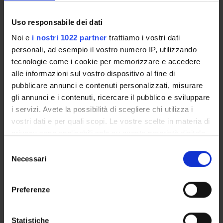
Academic Calendar
Lesson timetable
Uso responsabile dei dati
Degree Programme
Noi e
i nostri 1022 partner
trattiamo i vostri dati
Exam calendar
personali, ad esempio il vostro numero IP, utilizzando
Notices
tecnologie come i cookie per memorizzare e accedere
Thesis and internship proposals
alle informazioni sul vostro dispositivo al fine di
Governing bodies
pubblicare annunci e contenuti personalizzati, misurare
Faculty staff
gli annunci e i contenuti, ricercare il pubblico e sviluppare
i servizi. Avete la possibilità di scegliere chi utilizza i
vostri dati e per quali scopi. Le vostre scelte in materia di
STUDYING
privacy sono applicabili solo su questa proprietà digitale
in cui avete effettuato le vostre scelte. È possibile
COURSES
Selezione
modificare o revocare il proprio consenso in qualsiasi
Necessari
del
PHD PROGRAMMES AND POSTGRADUATE
momento dalla Dichiarazione sui cookie o facendo clic
consenso
TRAINING
sull'icona di attivazione della privacy.
Preferenze
Contacts
Con il tuo consenso, vorremmo anche:
People
raccogliere informazioni sulla tua posizione
Statistiche