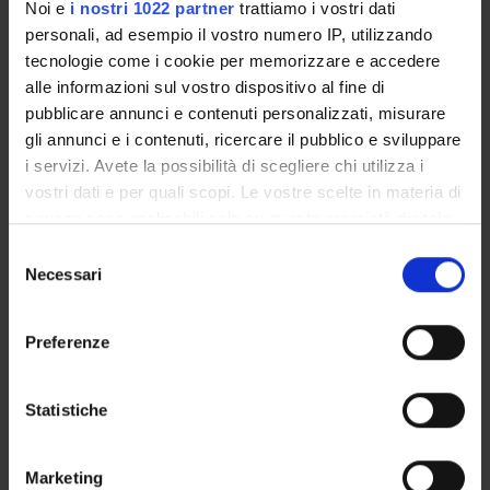
Noi e
i nostri 1022 partner
trattiamo i vostri dati
personali, ad esempio il vostro numero IP, utilizzando
tecnologie come i cookie per memorizzare e accedere
Per partecipare a
alle informazioni sul vostro dispositivo al fine di
distanza:
https://univr.zoom.us/j/89208549020
pubblicare annunci e contenuti personalizzati, misurare
gli annunci e i contenuti, ricercare il pubblico e sviluppare
i servizi. Avete la possibilità di scegliere chi utilizza i
vostri dati e per quali scopi. Le vostre scelte in materia di
privacy sono applicabili solo su questa proprietà digitale
TITOLO
FORMATO (LINGUA, DIMENSIONE, DATA PUBB
in cui avete effettuato le vostre scelte. È possibile
Selezione
LOCANDINA
pdf (it, 242 KB, 28/10/24)
modificare o revocare il proprio consenso in qualsiasi
Necessari
del
momento dalla Dichiarazione sui cookie o facendo clic
consenso
sull'icona di attivazione della privacy.
Preferenze
Referente
Con il tuo consenso, vorremmo anche:
Debora Viviani
raccogliere informazioni sulla tua posizione
Statistiche
Referente esterno
geografica, con un'approssimazione di qualche
Data pubblicazione
metro,
28 ottobre 2024
Marketing
Identificare il tuo dispositivo, scansionandolo