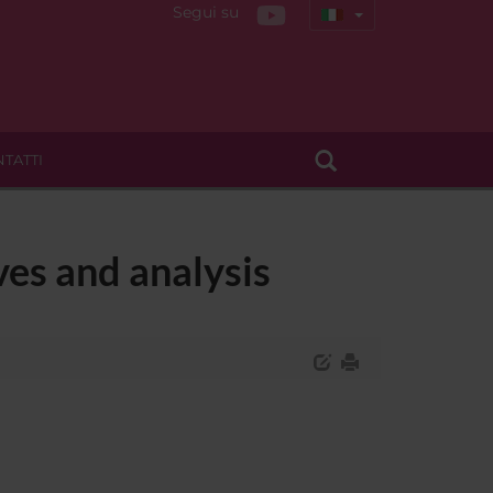
Segui su
TATTI
ves and analysis