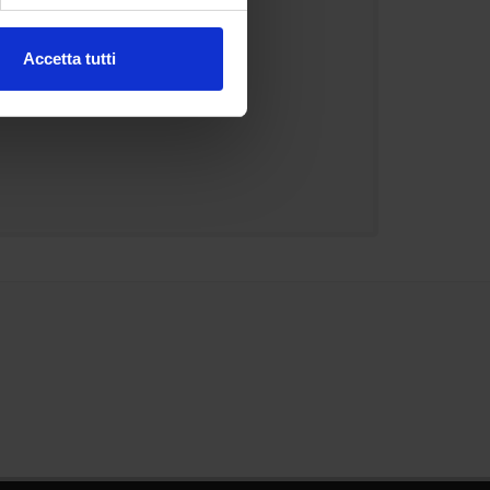
ezione dettagli
. Puoi
Accetta tutti
l media e per analizzare il
ostri partner che si occupano
azioni che hai fornito loro o