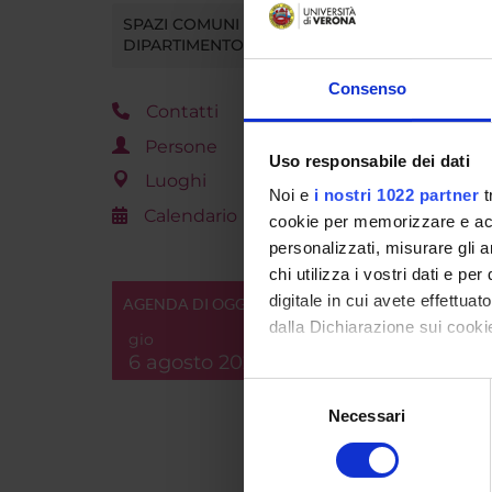
SPAZI COMUNI DEL
DIPARTIMENTO
Consenso
Contatti
Persone
Aree sc
Uso responsabile dei dati
Luoghi
Noi e
i nostri 1022 partner
t
Fa part
Calendario
cookie per memorizzare e acce
personalizzati, misurare gli an
Categor
chi utilizza i vostri dati e pe
digitale in cui avete effettua
AGENDA DI OGGI
dalla Dichiarazione sui cookie
gio
6 agosto 2026
Con il tuo consenso, vorrem
Selezione
raccogliere informazi
Necessari
del
Sus
Identificare il tuo di
consenso
digitali).
Ques