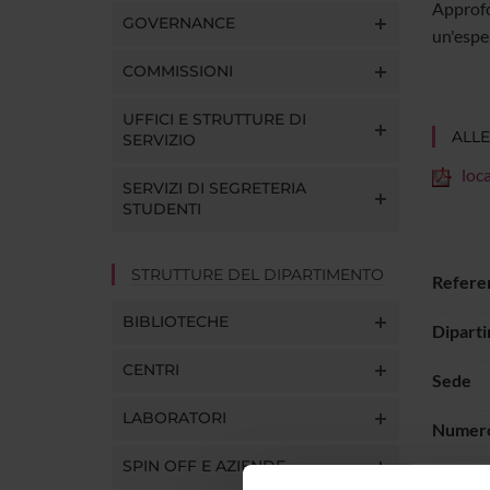
Approfo
GOVERNANCE
un'esper
COMMISSIONI
UFFICI E STRUTTURE DI
ALLE
SERVIZIO
loc
SERVIZI DI SEGRETERIA
STUDENTI
STRUTTURE DEL DIPARTIMENTO
Refere
BIBLIOTECHE
Diparti
CENTRI
Sede
LABORATORI
Numero
SPIN OFF E AZIENDE
Obietti