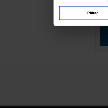
Magg
Approfondisci come vengono el
modificare o ritirare il tuo 
Rifiuta
Utilizziamo i cookie per perso
nostro traffico. Condividiamo 
di analisi dei dati web, pubbl
che hanno raccolto dal tuo uti