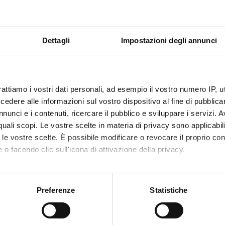
partire dalla sua storia nel contesto sovi
complessità dei fenomeni politici a studen
promozione di uno sguardo europeo sui c
consapevolezza e competenza nella compr
Dettagli
Impostazioni degli annunci
democratiche.
ientifiche coinvolte
AREA MIN. 14 - Scienze politiche e social
rattiamo i vostri dati personali, ad esempio il vostro numero IP, 
e di
VERONA ÈUROPA. Quarta edizione del fe
dere alle informazioni sul vostro dispositivo al fine di pubblica
nunci e i contenuti, ricercare il pubblico e sviluppare i servizi. A
ia prevalente
Organizzazione di concerti, spettacoli tea
r quali scopi. Le vostre scelte in materia di privacy sono applicabi
mostre, esposizioni e altri eventi di pubbl
to le vostre scelte. È possibile modificare o revocare il proprio 
concerti, spettacoli teatrali, rassegne cin
e altri eventi di pubblica utilità aperti al
 o facendo clic sull'icona di attivazione della privacy.
mo anche:
oni sulla tua posizione geografica, con un'approssimazione di qu
Preferenze
Statistiche
tainable Development Goals - SDGs
spositivo, scansionandolo attivamente alla ricerca di caratteristich
ta iniziativa contribuisce al perseguimento degli
Obiettivi di Svi