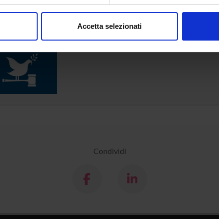
iori informazioni su
www.univr.it/sostenibilita
aborati i tuoi dati personali e imposta le tue preferenze nella
s
consenso in qualsiasi momento dalla Dichiarazione sui cookie.
Accetta selezionati
nalizzare contenuti ed annunci, per fornire funzionalità dei socia
inoltre informazioni sul modo in cui utilizzi il nostro sito con i n
icità e social media, i quali potrebbero combinarle con altre inform
lizzo dei loro servizi.
Condividi