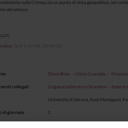
ndimento sulla Crimea, da un punto di vista geopolitico, nel contes
ta del settore.
GATI
andina
(pdf, it, 85 KB, 29/04/26)
nte
Diana Bota
-
Olivia Guaraldo
-
Khrysty
menti collegati
Lingue e Letterature Straniere
-
Scienze
Università di Verona, Aula Menegazzi, Pal
 di giornate
1
vi
Dare una panoramica, in contesto europeo,