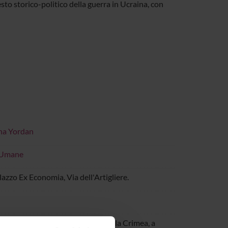
to storico-politico della guerra in Ucraina, con
na Yordan
 Umane
azzo Ex Economia, Via dell'Artigliere.
 della situazione geopolitica della Crimea, a