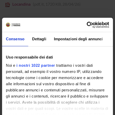
Locandina
(pdf, it, 1720 KB, 28/04/26)
Programme Director
Massimo Prearo
Consenso
Dettagli
Impostazioni degli annunci
In
Department
Human Sciences
Uso responsabile dei dati
Noi e
i nostri 1022 partner
trattiamo i vostri dati
personali, ad esempio il vostro numero IP, utilizzando
tecnologie come i cookie per memorizzare e accedere
ORGANISATION
alle informazioni sul vostro dispositivo al fine di
pubblicare annunci e contenuti personalizzati, misurare
GOVERNANCE
gli annunci e i contenuti, ricercare il pubblico e sviluppare
COMMITTEES
i servizi. Avete la possibilità di scegliere chi utilizza i
vostri dati e per quali scopi. Le vostre scelte in materia di
DEPARTMENT ADMINISTRATION OFFICES
privacy sono applicabili solo su questa proprietà digitale