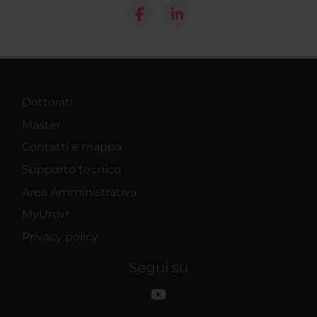
raccolto dal tuo utilizzo dei loro servizi.
Dottorati
Master
Contatti e mappa
Supporto tecnico
Area Amministrativa
MyUnivr
Privacy policy
Segui su