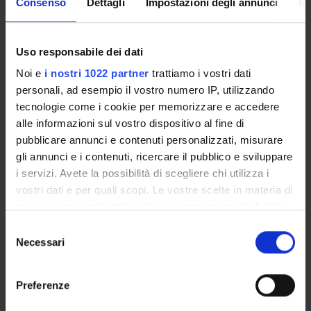
Consenso
Dettagli
Impostazioni degli annunci
In
INCARICHI
Uso responsabile dei dati
Noi e
i nostri 1022 partner
trattiamo i vostri dati
ORGANIZZAZIONE
personali, ad esempio il vostro numero IP, utilizzando
tecnologie come i cookie per memorizzare e accedere
GOVERNANCE
alle informazioni sul vostro dispositivo al fine di
pubblicare annunci e contenuti personalizzati, misurare
COMMISSIONI
gli annunci e i contenuti, ricercare il pubblico e sviluppare
UFFICI E STRUTTURE DI SERVIZIO
i servizi. Avete la possibilità di scegliere chi utilizza i
vostri dati e per quali scopi. Le vostre scelte in materia di
SERVIZI DI SEGRETERIA STUDENTI
privacy sono applicabili solo su questa proprietà digitale
in cui avete effettuato le vostre scelte. È possibile
Selezione
STRUTTURE DEL DIPARTIMENTO
modificare o revocare il proprio consenso in qualsiasi
Necessari
del
momento dalla Dichiarazione sui cookie o facendo clic
consenso
BIBLIOTECHE
sull'icona di attivazione della privacy.
Preferenze
CENTRI
Con il tuo consenso, vorremmo anche: