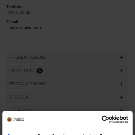
Telefono
3491383836
E-mail
chiara
sita
univr
it
PRESENTAZIONE
DIDATTICA
5
TERZA MISSIONE
RICERCA
PROGETTI
PUBBLICAZIONI