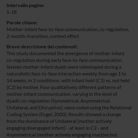
Intervallo pagine:
5-18
Parole chiave:
Mother-infant face-to-face communication, co-regulation,
2-month-transition, context effect
Breve descrizione dei contenuti:
This study documented the emergence of mother-infant
co-regulation during early face-to-face communication.
Sixteen mother-infant dyads were videotaped during a
naturalistic face-to-face interaction weekly, from age 1 to
14 weeks, in 2 conditions: with infant held (C1) vs. not held
(C2) by mother. Four qualitatively different patterns of
mother-infant communication, varying in the level of
dyadic co-regulation (Symmetrical, Asymmetrical,
Unilateral, and Disruptive), were coded using the Relational
Coding System (Fogel, 2000). Results showed a change
from the dominance of Unilateral (mother actively
engaging disengaged infant) - at least in C2 - and
Asymmetrical (mother actively engaging inactive but