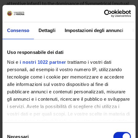
attentive infant) to the dominance of Symmetrical (mutual
engagement of both partners) around 6-8 weeks,
supporting the hypothesis of a qualitative change in dyadic
co-regulation with the 2nd-month transition. Unilateral
was significantly more elevated in C1, showing that context
Consenso
Dettagli
Impostazioni degli annunci
In
affects the quality of mother-infant communication.
Pagina Web:
Uso responsabile dei dati
reperibile in PsycINFO
Noi e
i nostri 1022 partner
trattiamo i vostri dati
Id prodotto:
personali, ad esempio il vostro numero IP, utilizzando
18709
tecnologie come i cookie per memorizzare e accedere
Handle IRIS:
alle informazioni sul vostro dispositivo al fine di
11562/301197
pubblicare annunci e contenuti personalizzati, misurare
gli annunci e i contenuti, ricercare il pubblico e sviluppare
depositato il:
25 marzo 2012
i servizi. Avete la possibilità di scegliere chi utilizza i
vostri dati e per quali scopi. Le vostre scelte in materia di
ultima modifica:
privacy sono applicabili solo su questa proprietà digitale
1 novembre 2022
in cui avete effettuato le vostre scelte. È possibile
Selezione
Citazione bibliografica:
modificare o revocare il proprio consenso in qualsiasi
Necessari
del