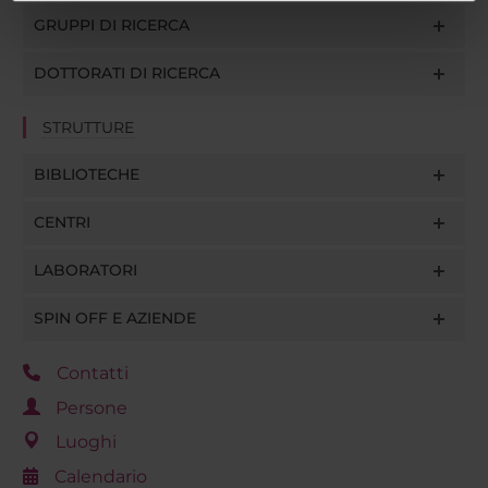
informazioni sul modo in cui utilizzi il nostro sito con i
GRUPPI DI RICERCA
nostri partner che si occupano di analisi dei dati web,
pubblicità e social media, i quali potrebbero combinarle
DOTTORATI DI RICERCA
con altre informazioni che hai fornito loro o che hanno
raccolto dal tuo utilizzo dei loro servizi.
STRUTTURE
BIBLIOTECHE
CENTRI
LABORATORI
SPIN OFF E AZIENDE
Contatti
Persone
Luoghi
Calendario