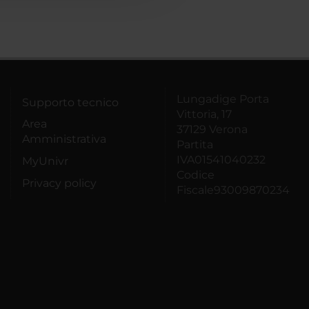
Lungadige Porta
Supporto tecnico
Vittoria, 17
Area
37129 Verona
Amministrativa
Partita
IVA01541040232
MyUnivr
Codice
Privacy policy
Fiscale93009870234