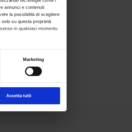
utilizzando tecnologie come i
re annunci e contenuti
vete la possibilità di scegliere
li solo su questa proprietà
consenso in qualsiasi momento
alche metro,
Marketing
e specifiche (impronte
ezione dettagli
. Puoi
Accetta tutti
l media e per analizzare il
ostri partner che si occupano
azioni che hai fornito loro o