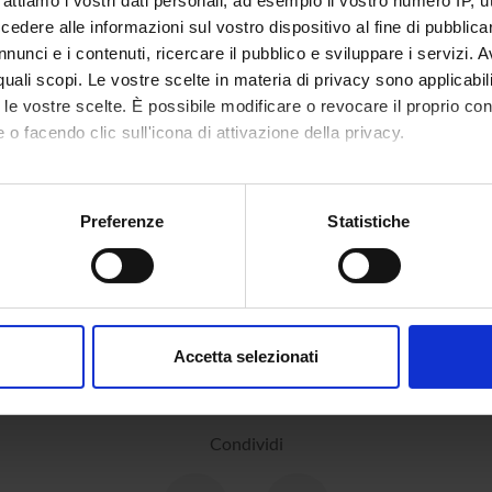
rattiamo i vostri dati personali, ad esempio il vostro numero IP, 
dere alle informazioni sul vostro dispositivo al fine di pubblica
nunci e i contenuti, ricercare il pubblico e sviluppare i servizi. A
r quali scopi. Le vostre scelte in materia di privacy sono applicabi
to le vostre scelte. È possibile modificare o revocare il proprio 
 o facendo clic sull'icona di attivazione della privacy.
mo anche:
oni sulla tua posizione geografica, con un'approssimazione di qu
Preferenze
Statistiche
spositivo, scansionandolo attivamente alla ricerca di caratteristich
aborati i tuoi dati personali e imposta le tue preferenze nella
s
consenso in qualsiasi momento dalla Dichiarazione sui cookie.
Accetta selezionati
nalizzare contenuti ed annunci, per fornire funzionalità dei socia
inoltre informazioni sul modo in cui utilizzi il nostro sito con i n
icità e social media, i quali potrebbero combinarle con altre inform
Condividi
lizzo dei loro servizi.