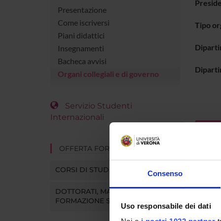
Presid
Presentazione
Come iscriversi
Tipo o
Piani didattici
Dipart
Insegnamenti
Bacheca avvisi
Diparti
Organi collegiali e di governo
Servizio Studenti
Internazionali
Comp
OFFERTA FORMATIVA
CORSI DI STUDIO
Giorgio 
Consenso
DOTTORATI, MASTER E
Giorgio
FORMAZIONE SUPERIORE
Uso responsabile dei dati