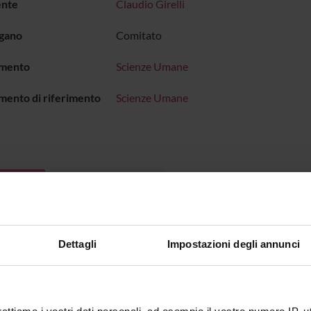
ente
Claudio Girelli
rgano
Comitato
imento
Scienze Umane
mento di riferimento
Scienze Umane
Sedute e Verbali
onenti
Gosetti
Riccardo 
Dettagli
Impostazioni degli annunci
 Mion