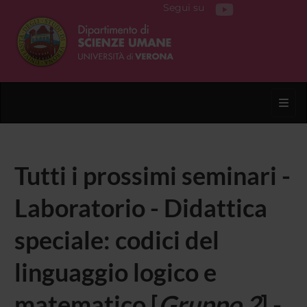
Segui su
Toggl
Tutti i prossimi seminari -
Laboratorio - Didattica
speciale: codici del
linguaggio logico e
matematico [
Gruppo 2
] -