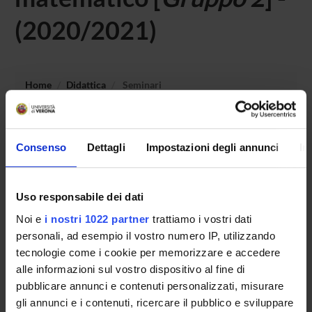
(2020/2021)
Home
Didattica
Seminari
Non è stato trovato alcun seminario relativo
all'insegnamento Laboratorio - Didattica speciale: codici
Consenso
Dettagli
Impostazioni degli annunci
In
del linguaggio logico e matematico.
Uso responsabile dei dati
Noi e
i nostri 1022 partner
trattiamo i vostri dati
OFFERTA FORMATIVA
personali, ad esempio il vostro numero IP, utilizzando
CORSI DI STUDIO
tecnologie come i cookie per memorizzare e accedere
alle informazioni sul vostro dispositivo al fine di
DOTTORATI, MASTER E FORMAZIONE SUPERIORE
pubblicare annunci e contenuti personalizzati, misurare
gli annunci e i contenuti, ricercare il pubblico e sviluppare