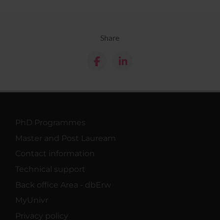
Share
PhD Programmes
Master and Post Lauream
Contact information
Technical support
Back office Area - dbErw
MyUnivr
Privacy policy