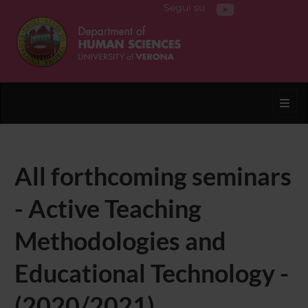
Segui su
Toggl
All forthcoming seminars
- Active Teaching
Methodologies and
Educational Technology -
(2020/2021)