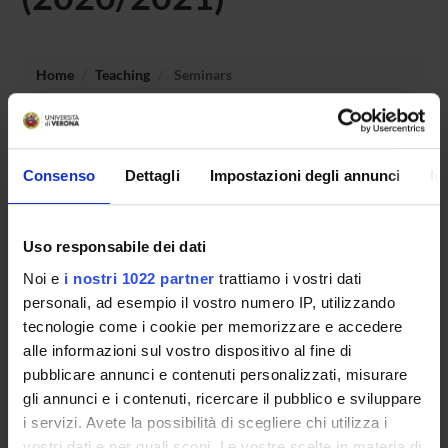
Home
Teaching
Seminars
No recent seminar found relating to teaching Active
Teaching Methodologies and Educational Technology.
Consenso
Dettagli
Impostazioni degli annunci
In
Uso responsabile dei dati
STUDYING
Noi e
i nostri 1022 partner
trattiamo i vostri dati
COURSES
personali, ad esempio il vostro numero IP, utilizzando
tecnologie come i cookie per memorizzare e accedere
PHD PROGRAMMES AND POSTGRADUATE
alle informazioni sul vostro dispositivo al fine di
TRAINING
pubblicare annunci e contenuti personalizzati, misurare
gli annunci e i contenuti, ricercare il pubblico e sviluppare
Contacts
i servizi. Avete la possibilità di scegliere chi utilizza i
People
vostri dati e per quali scopi. Le vostre scelte in materia di