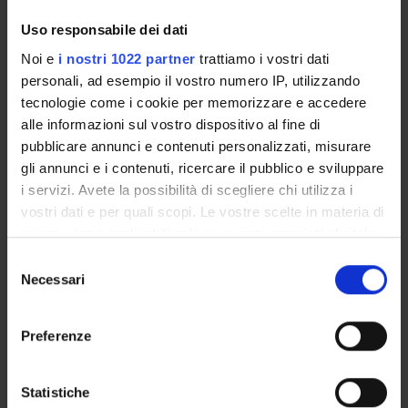
Centro di Ricerca "Tiresia. Filosofia e Psicoanalisi"
Uso responsabile dei dati
Centro ricerche di Gnoseologia e Metafisica
Noi e
i nostri 1022 partner
trattiamo i vostri dati
GEN. I. E. (Generi, Intersezionalità, Educazione)
personali, ad esempio il vostro numero IP, utilizzando
RE-WOrk (REsearching for REmaking Work and
tecnologie come i cookie per memorizzare e accedere
Organizing)
alle informazioni sul vostro dispositivo al fine di
CREAa Centro di ricerche Etnografiche e di
pubblicare annunci e contenuti personalizzati, misurare
Antropologia applicata "F. Cappelletto"
gli annunci e i contenuti, ricercare il pubblico e sviluppare
CRED - Centro di ricerca educativa e didattica
i servizi. Avete la possibilità di scegliere chi utilizza i
CRSP - Centro di Ricerca Psico-Sociale nei servizi
vostri dati e per quali scopi. Le vostre scelte in materia di
alla persona
privacy sono applicabili solo su questa proprietà digitale
CSI - Centro Studi Interculturali
in cui avete effettuato le vostre scelte. È possibile
Selezione
POLITESSE - Centro di Ricerca Politesse – Politiche
modificare o revocare il proprio consenso in qualsiasi
Necessari
del
e Teorie della Sessualità PO
momento dalla Dichiarazione sui cookie o facendo clic
consenso
IRC-GloCoPoS - International Research Centre for
sull'icona di attivazione della privacy.
Global and Comparative Policy S
Preferenze
Con il tuo consenso, vorremmo anche:
raccogliere informazioni sulla tua posizione
Statistiche
SPIN OFF AND COMPANIES