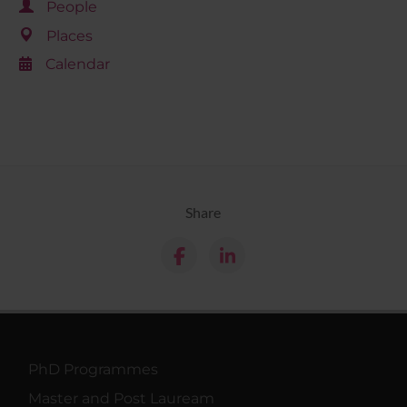
People
Places
Calendar
Share
PhD Programmes
Master and Post Lauream