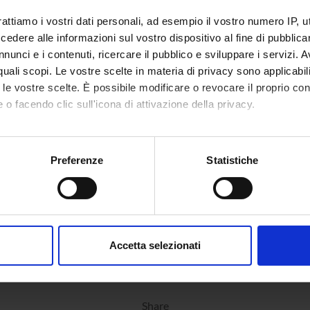
o lesson schedule
rattiamo i vostri dati personali, ad esempio il vostro numero IP, 
dere alle informazioni sul vostro dispositivo al fine di pubblica
nunci e i contenuti, ricercare il pubblico e sviluppare i servizi. A
r quali scopi. Le vostre scelte in materia di privacy sono applicabi
to le vostre scelte. È possibile modificare o revocare il proprio 
 o facendo clic sull'icona di attivazione della privacy.
mo anche:
oni sulla tua posizione geografica, con un'approssimazione di qu
Preferenze
Statistiche
spositivo, scansionandolo attivamente alla ricerca di caratteristich
aborati i tuoi dati personali e imposta le tue preferenze nella
s
consenso in qualsiasi momento dalla Dichiarazione sui cookie.
Accetta selezionati
nalizzare contenuti ed annunci, per fornire funzionalità dei socia
inoltre informazioni sul modo in cui utilizzi il nostro sito con i n
icità e social media, i quali potrebbero combinarle con altre inform
Share
lizzo dei loro servizi.