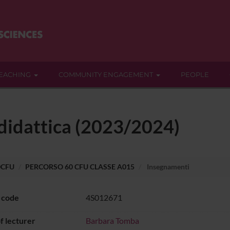
EACHING
COMMUNITY ENGAGEMENT
PEOPLE
 didattica (2023/2024)
0CFU
PERCORSO 60 CFU CLASSE A015
Insegnamenti
 code
4S012671
 lecturer
Barbara Tomba