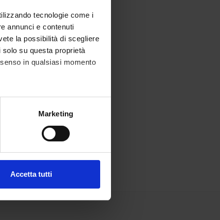
utilizzando tecnologie come i
re annunci e contenuti
vete la possibilità di scegliere
li solo su questa proprietà
consenso in qualsiasi momento
alche metro,
Marketing
e specifiche (impronte
ezione dettagli
. Puoi
Accetta tutti
l media e per analizzare il
ostri partner che si occupano
azioni che hai fornito loro o