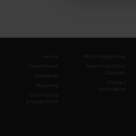
Home
PhD Programmes
Department
Master and Post
Lauream
Research
Contact
Teaching
information
Community
Engagement