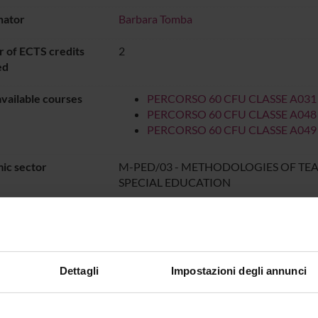
nator
Barbara Tomba
 of ECTS credits
2
ed
vailable courses
PERCORSO 60 CFU CLASSE A031
PERCORSO 60 CFU CLASSE A048
PERCORSO 60 CFU CLASSE A049
ic sector
M-PED/03 - METHODOLOGIES OF TE
SPECIAL EDUCATION
e of instruction
Italian
DIDATTICA
dal Jul 25, 2024 al Dec 31, 2
Dettagli
Impostazioni degli annunci
ON TIMETABLE