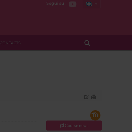
Segui su
CONTACTS
Course news