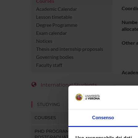
Courses
Coordi
Academic Calendar
Lesson timetable
Number
Degree Programme
allocat
Exam calendar
Notices
Other a
Thesis and internship proposals
Governing bodies
Faculty staff
Academ
International Students
Languag
STUDYING
Period
COURSES
Consenso
LESS
PHD PROGRAMMES AND
POSTGRADUATE TRAINING
Uso responsabile dei dati