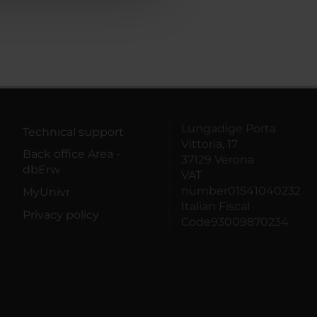
Lungadige Porta
Technical support
Vittoria, 17
Back office Area -
37129 Verona
dbErw
VAT
number01541040232
MyUnivr
Italian Fiscal
Privacy policy
Code93009870234