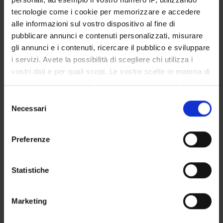
SOCIOLOGY
tecnologie come i cookie per memorizzare e accedere
alle informazioni sul vostro dispositivo al fine di
PUBBLICAZIONI
pubblicare annunci e contenuti personalizzati, misurare
gli annunci e i contenuti, ricercare il pubblico e sviluppare
TITOLO
i servizi. Avete la possibilità di scegliere chi utilizza i
Sociologia relazionale e social network analysis. Analisi delle s
vostri dati e per quali scopi. Le vostre scelte in materia di
privacy sono applicabili solo su questa proprietà digitale
in cui avete effettuato le vostre scelte. È possibile
Selezione
modificare o revocare il proprio consenso in qualsiasi
Necessari
del
ATTIVITÀ
momento dalla Dichiarazione sui cookie o facendo clic
consenso
sull'icona di attivazione della privacy.
Preferenze
AREE DI RICERCA
Con il tuo consenso, vorremmo anche:
GRUPPI DI RICERCA
raccogliere informazioni sulla tua posizione
Statistiche
geografica, con un'approssimazione di qualche
DOTTORATI DI RICERCA
metro,
Marketing
Identificare il tuo dispositivo, scansionandolo
STRUTTURE
attivamente alla ricerca di caratteristiche specifiche