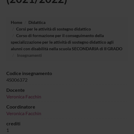
Home
Didattica
Corsi per le attività di sostegno didattico
Corso di formazione per il conseguimento della
specializzazione per le attività di sostegno didattico agli
alunni con disabilità nella scuola SECONDARIA di II GRADO
Insegnamenti
Codice insegnamento
4S006372
Docente
Veronica Facchin
Coordinatore
Veronica Facchin
crediti
1