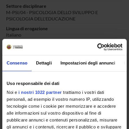
Settore disciplinare
M-PSI/04 - PSICOLOGIA DELLO SVILUPPO E
PSICOLOGIA DELL'EDUCAZIONE
Lingua di erogazione
Italiano
Periodo
PERIODO DIDATTICO
dal 23-set-2022 al 30-giu-2023.
Consenso
Dettagli
Impostazioni degli annunci
In
Avvisi relativi al corso
Seminari relativi al corso
Uso responsabile dei dati
ORARIO LEZIONI
Noi e
i nostri 1022 partner
trattiamo i vostri dati
personali, ad esempio il vostro numero IP, utilizzando
Vai all'orario delle lezioni
tecnologie come i cookie per memorizzare e accedere
alle informazioni sul vostro dispositivo al fine di
pubblicare annunci e contenuti personalizzati, misurare
gli annunci e i contenuti, ricercare il pubblico e sviluppare