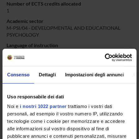
Number of ECTS credits allocated
1
Academic sector
M-PSI/04 - DEVELOPMENTAL AND EDUCATIONAL
PSYCHOLOGY
Language of instruction
Italian
Period
PERIODO DIDATTICO
dal Sep 23, 2022 al Jun 30, 2023.
Consenso
Dettagli
Impostazioni degli annunci
In
Course news
Seminars related to the course
Uso responsabile dei dati
Noi e
i nostri 1022 partner
trattiamo i vostri dati
LESSON TIMETABLE
personali, ad esempio il vostro numero IP, utilizzando
tecnologie come i cookie per memorizzare e accedere
Go to lesson schedule
alle informazioni sul vostro dispositivo al fine di
pubblicare annunci e contenuti personalizzati, misurare