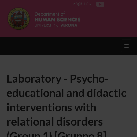
Segui su
Toggl
Laboratory - Psycho-
educational and didactic
interventions with
relational disorders
(Group 1) [Gruppo 8]