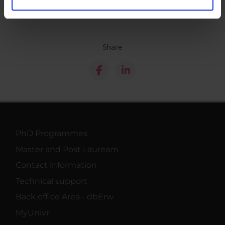
analizzare il nostro traffico. Condividiamo inoltre
informazioni sul modo in cui utilizzi il nostro sito con i
nostri partner che si occupano di analisi dei dati web,
Share
pubblicità e social media, i quali potrebbero combinarle
con altre informazioni che hai fornito loro o che hanno
raccolto dal tuo utilizzo dei loro servizi.
PhD Programmes
Master and Post Lauream
Contact information
Technical support
Back office Area - dbErw
MyUnivr