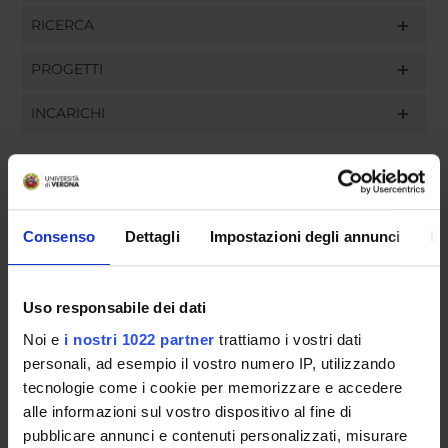
RICERCA
PROGETTI
INCARICHI
ORGANIZZAZIONE
Consenso
Dettagli
Impostazioni degli annunci
In
GOVERNANCE
Uso responsabile dei dati
COMMISSIONI
Noi e
i nostri 1022 partner
trattiamo i vostri dati
UFFICI E STRUTTURE DI SERVIZIO
personali, ad esempio il vostro numero IP, utilizzando
tecnologie come i cookie per memorizzare e accedere
SERVIZI DI SEGRETERIA STUDENTI
alle informazioni sul vostro dispositivo al fine di
pubblicare annunci e contenuti personalizzati, misurare
STRUTTURE DEL DIPARTIMENTO