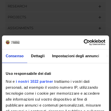
RESEARCH
PROJECTS
ASSIGNMENTS
ORGANISATION
Consenso
Dettagli
Impostazioni degli annunci
In
GOVERNANCE
Uso responsabile dei dati
COMMITTEES
Noi e
i nostri 1022 partner
trattiamo i vostri dati
personali, ad esempio il vostro numero IP, utilizzando
DEPARTMENT ADMINISTRATION OFFICES
tecnologie come i cookie per memorizzare e accedere
STUDENT ADMINISTRATION OFFICES
alle informazioni sul vostro dispositivo al fine di
pubblicare annunci e contenuti personalizzati, misurare
DEPARTMENT FACILITIES