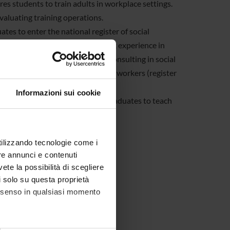
es students to train adults in workplace settings.
valuating training operations.
tes to enter the national register of social
 social hardship and includes work experience in
r management, supervision and consulting in social
r the national register of social workers (register
Informazioni sui cookie
ary Education
, which qualifies graduates to teach
 Professional Master programmes.
utilizzando tecnologie come i
re annunci e contenuti
vete la possibilità di scegliere
li solo su questa proprietà
consenso in qualsiasi momento