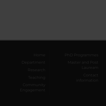
Home
PhD Programmes
Department
Master and Post
Lauream
Research
Contact
Teaching
information
Community
Engagement