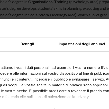
helor’s degree in
Organisational Training
(psychology area) prepar
ter’s degree develops students’ skills in planning, executing and e
helor’s degree in
Social Work
(sociology area), which allows gradua
 (register B), prepares students for the prevention and conflict of
and private institutions. The Master’s degree prepares students fo
d includes workplace training. Graduates are then permitted to ente
Dettagli
Impostazioni degli annunci
artment of Human Sciences also runs a Bachelor’s degree in
Prim
school and primary school levels.
tion, the Department offers postgraduate Advanced Courses and
rattiamo i vostri dati personali, ad esempio il vostro numero IP, 
dere alle informazioni sul vostro dispositivo al fine di pubblica
nunci e i contenuti, ricercare il pubblico e sviluppare i servizi. A
r quali scopi. Le vostre scelte in materia di privacy sono applicabi
to le vostre scelte. È possibile modificare o revocare il proprio 
 o facendo clic sull'icona di attivazione della privacy.
Announcements for Students
WS FOR STUDENTS
mo anche: