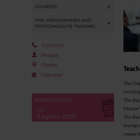
COURSES
PHD PROGRAMMES AND
POSTGRADUATE TRAINING
Contacts
People
Places
Teac
Calendar
The Dep
sociolo
The Bac
AGENDA DI OGGI
Master’
sab
8 agosto 2026
The Bac
immigra
research