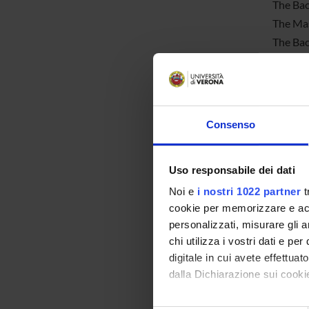
The Bac
The Mas
The Bac
workers
public 
work an
A).
Consenso
The Dep
at pre-
Uso responsabile dei dati
In addi
Noi e
i nostri 1022 partner
t
cookie per memorizzare e acce
personalizzati, misurare gli an
chi utilizza i vostri dati e pe
digitale in cui avete effettua
dalla Dichiarazione sui cookie
NE
Con il tuo consenso, vorrem