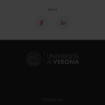
Share
Segui su