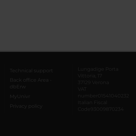
Lungadige Porta
Technical support
Vittoria, 17
Back office Area -
37129 Verona
dbErw
VAT
number01541040232
MyUnivr
Italian Fiscal
Privacy policy
Code93009870234