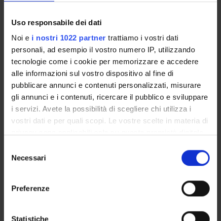
Courses
Uso responsabile dei dati
Academic Calendar
Lesson timetable
Noi e
i nostri 1022 partner
trattiamo i vostri dati
Degree Programme
personali, ad esempio il vostro numero IP, utilizzando
Exam calendar
tecnologie come i cookie per memorizzare e accedere
alle informazioni sul vostro dispositivo al fine di
Notices
pubblicare annunci e contenuti personalizzati, misurare
Thesis and internship proposals
gli annunci e i contenuti, ricercare il pubblico e sviluppare
Governing bodies
i servizi. Avete la possibilità di scegliere chi utilizza i
Faculty staff
vostri dati e per quali scopi. Le vostre scelte in materia di
privacy sono applicabili solo su questa proprietà digitale
STUDYING
in cui avete effettuato le vostre scelte. È possibile
Selezione
modificare o revocare il proprio consenso in qualsiasi
Necessari
del
COURSES
momento dalla Dichiarazione sui cookie o facendo clic
consenso
sull'icona di attivazione della privacy.
PHD PROGRAMMES AND POSTGRADUATE
Preferenze
TRAINING
Con il tuo consenso, vorremmo anche:
raccogliere informazioni sulla tua posizione
Statistiche