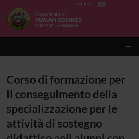
Segui su
Toggl
Corso di formazione per
il conseguimento della
specializzazione per le
attività di sostegno
didattico agli alunni con