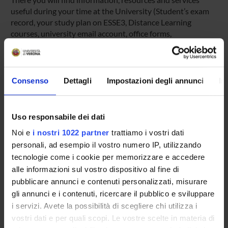
useful during your time at the University (Student’s exam
record, your study plan on ESSE3, Distance Learning
courses, university email account, office forms,
administrative procedures, etc.). You can log into MyUnivr
with your GIA login details: only in this way will you be able
to receive notification of all the notices from your teachers
and your secretariat via email and also via the Univr app.
Consenso
Dettagli
Impostazioni degli annunci
In
MYUNIVR
Uso responsabile dei dati
Noi e
i nostri 1022 partner
trattiamo i vostri dati
personali, ad esempio il vostro numero IP, utilizzando
Overview
tecnologie come i cookie per memorizzare e accedere
Enrolment Policy
alle informazioni sul vostro dispositivo al fine di
Courses
pubblicare annunci e contenuti personalizzati, misurare
Academic Calendar
gli annunci e i contenuti, ricercare il pubblico e sviluppare
Lesson timetable
i servizi. Avete la possibilità di scegliere chi utilizza i
Degree Programme
vostri dati e per quali scopi. Le vostre scelte in materia di