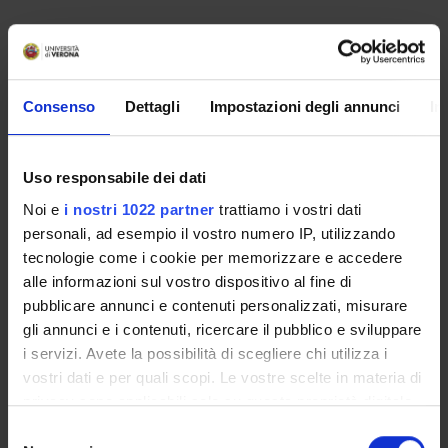
Comitato scientifico del Corso di perfezionamento e di
aggiornamento professionale in La valutazione come leva
Consenso
Dettagli
Impostazioni degli annunci
In
per lo sviluppo degli apprendimenti nei percorsi di
"Istruzione Tecnica e Professionale" e di "Istruzione e
Formazione Profession
Uso responsabile dei dati
Noi e
i nostri 1022 partner
trattiamo i vostri dati
personali, ad esempio il vostro numero IP, utilizzando
tecnologie come i cookie per memorizzare e accedere
alle informazioni sul vostro dispositivo al fine di
pubblicare annunci e contenuti personalizzati, misurare
Overview
gli annunci e i contenuti, ricercare il pubblico e sviluppare
Enrolment Policy
i servizi. Avete la possibilità di scegliere chi utilizza i
Degree Programme
vostri dati e per quali scopi. Le vostre scelte in materia di
privacy sono applicabili solo su questa proprietà digitale
Courses
in cui avete effettuato le vostre scelte. È possibile
Notices
Selezione