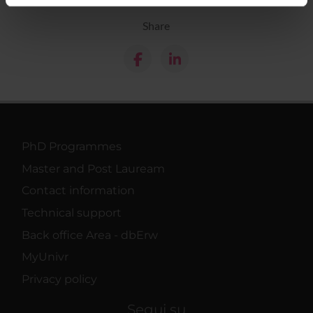
informazioni sul modo in cui utilizzi il nostro sito con i
Share
nostri partner che si occupano di analisi dei dati web,
pubblicità e social media, i quali potrebbero combinarle
con altre informazioni che hai fornito loro o che hanno
raccolto dal tuo utilizzo dei loro servizi.
PhD Programmes
Master and Post Lauream
Contact information
Technical support
Back office Area - dbErw
MyUnivr
Privacy policy
Segui su