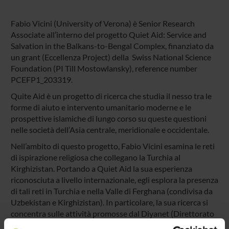
Fabio Vicini (University of Verona) è Senior Research
Associate all’interno del progetto Quiet Aid: Service and
Salvation in the Balkans-to-Bengal Complex, finanziato da
un grant (Eccellenza Project) della Swiss National Science
Foundation (PI Till Mostowlansky), reference number
PCEFP1_203319.
Quite Aid è un progetto di ricerca che studia il nesso tra le
forme di aiuto e intervento umanitario moderne e le
prospettive islamiche di lungo corso su queste questioni
nelle società dell’Asia centrale, meridionale e occidentale.
Nell’ambito di questo progetto, Fabio Vicini esamina le reti
di ispirazione religiosa che collegano la Turchia al
Kirghizistan. Portando a Quiet Aid la sua esperienza
riconosciuta a livello internazionale, egli esplora la presenza
di tali reti in Turchia e nella Valle di Ferghana (condivisa da
Uzbekistan e Kirghizistan). In particolare, la sua ricerca si
concentra sulle attività promosse dal Diyanet (Direttorato
degli Affari Religiosi di Turchia) in Kirghizistan negli ultimi