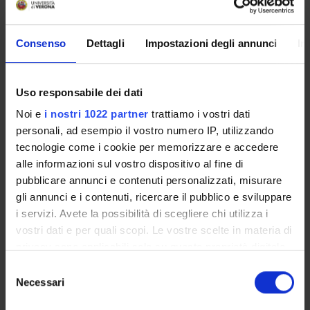
trent'anni.
Project Team:
Consenso
Dettagli
Impostazioni degli annunci
In
Till Mostowlansky (Principal Investigator)
Mukaram Toktogulova (Senior Research Associate)
Uso responsabile dei dati
Fabio Vicini (Senior Research Associate)
Noi e
i nostri 1022 partner
trattiamo i vostri dati
Mohammad Javaid (Research Assistant)
personali, ad esempio il vostro numero IP, utilizzando
Zarina Urmanbetova (Postdoctoral Fellow)
tecnologie come i cookie per memorizzare e accedere
Gulzhan Begeyeva (PhD candidate)
alle informazioni sul vostro dispositivo al fine di
pubblicare annunci e contenuti personalizzati, misurare
Pol Llopart i Olivella (PhD candidate)
gli annunci e i contenuti, ricercare il pubblico e sviluppare
i servizi. Avete la possibilità di scegliere chi utilizza i
vostri dati e per quali scopi. Le vostre scelte in materia di
PROJECT PARTICIPANTS
privacy sono applicabili solo su questa proprietà digitale
in cui avete effettuato le vostre scelte. È possibile
Fabio Vicini
Selezione
modificare o revocare il proprio consenso in qualsiasi
Associate Professor
Necessari
del
momento dalla Dichiarazione sui cookie o facendo clic
consenso