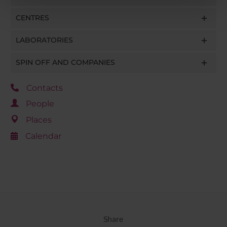
pubblicità e social media, i quali potrebbero combinarle
CENTRES
con altre informazioni che hai fornito loro o che hanno
raccolto dal tuo utilizzo dei loro servizi.
LABORATORIES
SPIN OFF AND COMPANIES
Contacts
People
Places
Calendar
Share